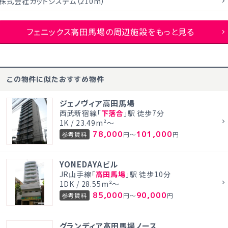
株式会社カットシステム（210m）
フェニックス高田馬場の周辺施設をもっと見る
この物件に似たおすすめ物件
ジェノヴィア高田馬場
西武新宿線「
下落合
」駅 徒歩7分
1K / 23.49m²～
78,000
101,000
参考賃料
円～
円
YONEDAYAビル
JR山手線「
高田馬場
」駅 徒歩10分
1DK / 28.55m²～
85,000
90,000
参考賃料
円～
円
グランディア高田馬場ノース