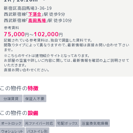
新宿区高田馬場3-36-19
西武新宿線「
下落合
」駅 徒歩9分
西武新宿線「
高田馬場
」駅 徒歩10分
参考賃料
75,000
102,000
円～
円
記載されている参考賃料は、独自で調査した賃料です。
間取りタイプによって異なりますので、最新情報は直接お問い合わせ下さい
ませ。
※こちらのサイトは建物紹介サイトとなっております。
お部屋の空室や詳しいご内容に関しては、最新情報を確認の上ご説明させて
いただきます。
直接お問い合わせください。
この物件の
特徴
分譲賃貸
保証人不要
この物件の
設備
オートロック
光ファイバー対応
宅配ボックス
浴室換気乾燥機
ウォシュレット
バストイレ別