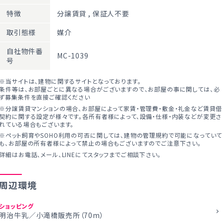
特徴
分譲賃貸
,
保証人不要
取引態様
媒介
自社物件番
MC-1039
号
※当サイトは、建物に関するサイトとなっております。
条件等は、お部屋ごとに異なる場合がございますので、お部屋の事に関しては、必
ず募集条件を直接ご確認ください
※分譲賃貸マンションの場合、お部屋によって家賃・管理費・敷金・礼金など賃貸
契約に関する設定が様々です。各所有者様によって、設備・仕様・内装などが変更さ
れている場合もございます。
※ペット飼育やSOHO利用の可否に関しては、建物の管理規約で可能になってい
も、お部屋の所有者様によって禁止の場合もございますのでご注意下さい。
詳細はお電話、メール、LINEにてスタッフまでご相談下さい。
周辺環境
ショッピング
明治牛乳／小滝橋販売所（70m）