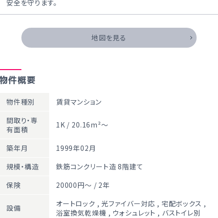
安全を守ります。
地図を見る
物件概要
物件種別
賃貸マンション
間取り・専
1K / 20.16m²～
有面積
築年月
1999年02月
規模・構造
鉄筋コンクリート造 8階建て
保険
20000円～ / 2年
オートロック
,
光ファイバー対応
,
宅配ボックス
,
設備
浴室換気乾燥機
,
ウォシュレット
,
バストイレ別