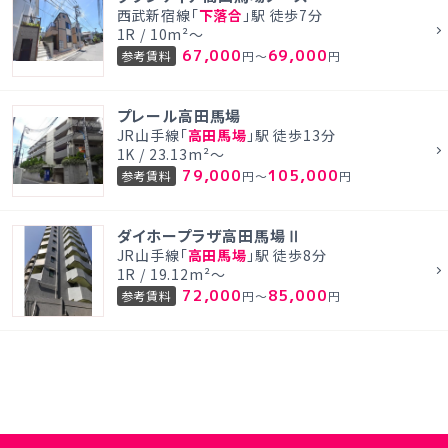
西武新宿線「
下落合
」駅 徒歩7分
1R / 10m²～
67,000
69,000
参考賃料
円～
円
プレール高田馬場
JR山手線「
高田馬場
」駅 徒歩13分
1K / 23.13m²～
79,000
105,000
参考賃料
円～
円
ダイホープラザ高田馬場Ⅱ
JR山手線「
高田馬場
」駅 徒歩8分
1R / 19.12m²～
72,000
85,000
参考賃料
円～
円