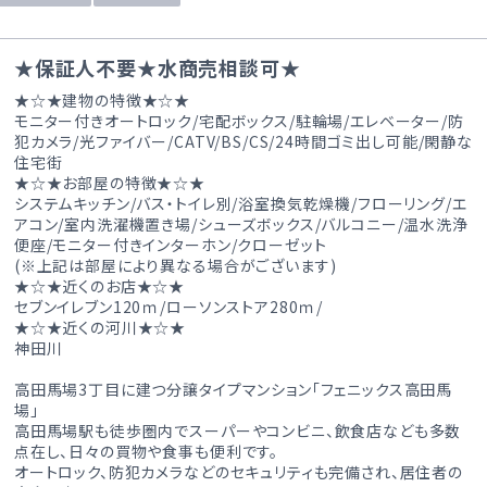
★保証人不要★水商売相談可★
★☆★建物の特徴★☆★
モニター付きオートロック/宅配ボックス/駐輪場/エレベーター/防
犯カメラ/光ファイバー/CATV/BS/CS/24時間ゴミ出し可能/閑静な
住宅街
★☆★お部屋の特徴★☆★
システムキッチン/バス・トイレ別/浴室換気乾燥機/フローリング/エ
アコン/室内洗濯機置き場/シューズボックス/バルコニー/温水洗浄
便座/モニター付きインターホン/クローゼット
(※上記は部屋により異なる場合がございます)
★☆★近くのお店★☆★
セブンイレブン120ｍ/ローソンストア280ｍ/
★☆★近くの河川★☆★
神田川
高田馬場3丁目に建つ分譲タイプマンション「フェニックス高田馬
場」
高田馬場駅も徒歩圏内でスーパーやコンビニ、飲食店なども多数
点在し、日々の買物や食事も便利です。
オートロック、防犯カメラなどのセキュリティも完備され、居住者の