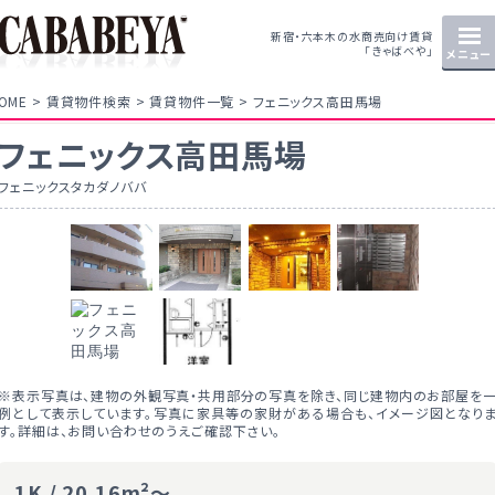
新宿・六本木の水商売向け賃貸
「きゃばべや」
メニュー
OME
賃貸物件検索
賃貸物件一覧
フェニックス高田馬場
フェニックス高田馬場
フェニックスタカダノババ
※表示写真は、建物の外観写真・共用部分の写真を除き、同じ建物内のお部屋を
例として表示しています。写真に家具等の家財がある場合も、イメージ図となり
す。詳細は、お問い合わせのうえご確認下さい。
1K / 20.16m²～