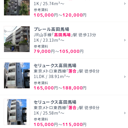
1K / 25.74m²～
参考賃料
105,000
120,000
円～
円
プレール高田馬場
JR山手線「
高田馬場
」駅 徒歩13分
1K / 23.13m²～
参考賃料
79,000
105,000
円～
円
セリュークス高田馬場
東京メトロ東西線「
落合
」駅 徒歩8分
1LDK / 38.91m²～
参考賃料
165,000
188,000
円～
円
セリュークス高田馬場
東京メトロ東西線「
落合
」駅 徒歩8分
1K / 25.58m²～
参考賃料
105,000
115,000
円～
円