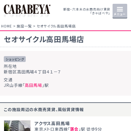
新宿・六本木の水商売向け賃貸
「きゃばべや」
メニュー
HOME
施設一覧
セオサイクル高田馬場店
セオサイクル高田馬場店
ショッピング
所在地
新宿区高田馬場４丁目４１－７
交通
JR山手線「
高田馬場
」駅
この施設周辺の水商売賃貸、風俗賃貸情報
アクサス高田馬場
東京メトロ東西線「
落合
」駅 徒歩9分