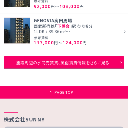
参考賃料
92,000
103,000
円～
円
GENOVIA高田馬場
西武新宿線「
下落合
」駅 徒歩8分
1LDK / 39.36m²～
参考賃料
117,000
124,000
円～
円
施設周辺の水商売賃貸、風俗賃貸情報をさらに見る
PAGE TOP
株式会社SUNNY