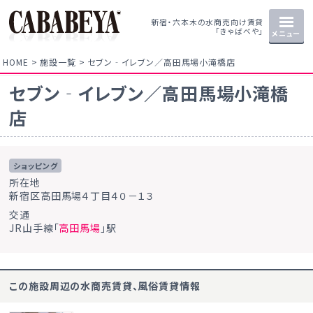
新宿・六本木の水商売向け賃貸
「きゃばべや」
メニュー
HOME
施設一覧
セブン‐イレブン／高田馬場小滝橋店
セブン‐イレブン／高田馬場小滝橋
店
ショッピング
所在地
新宿区高田馬場４丁目４０－１３
交通
JR山手線「
高田馬場
」駅
この施設周辺の水商売賃貸、風俗賃貸情報