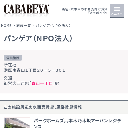
新宿・六本木の水商売向け賃貸
「きゃばべや」
メニュー
HOME
施設一覧
パンゲア（ＮＰＯ法人）
パンゲア（ＮＰＯ法人）
公共施設
所在地
港区南青山１丁目２０－５－３０１
交通
都営大江戸線「
青山一丁目
」駅
この施設周辺の水商売賃貸、風俗賃貸情報
パークホームズ六本木乃木坂アーバンレジデ
ンス