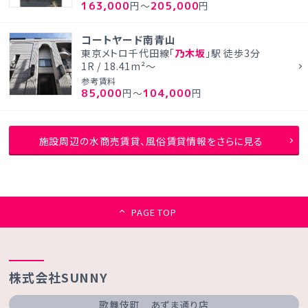
163,000
205,000
円～
円
コートヤード南青山
東京メトロ千代田線「
乃木坂
」駅 徒歩3分
1R / 18.41m²～
参考賃料
85,000
104,000
円～
円
施設周辺の水商売賃貸、風俗賃貸情報をさらに見る
PAGE TOP
株式会社SUNNY
歌舞伎町 あずま通り店