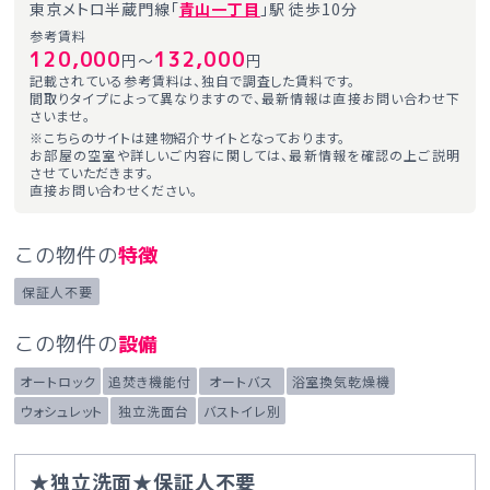
東京メトロ半蔵門線「
青山一丁目
」駅 徒歩10分
参考賃料
120,000
132,000
円～
円
記載されている参考賃料は、独自で調査した賃料です。
間取りタイプによって異なりますので、最新情報は直接お問い合わせ下
さいませ。
※こちらのサイトは建物紹介サイトとなっております。
お部屋の空室や詳しいご内容に関しては、最新情報を確認の上ご説明
させていただきます。
直接お問い合わせください。
この物件の
特徴
保証人不要
この物件の
設備
オートロック
追焚き機能付
オートバス
浴室換気乾燥機
ウォシュレット
独立洗面台
バストイレ別
★独立洗面★保証人不要