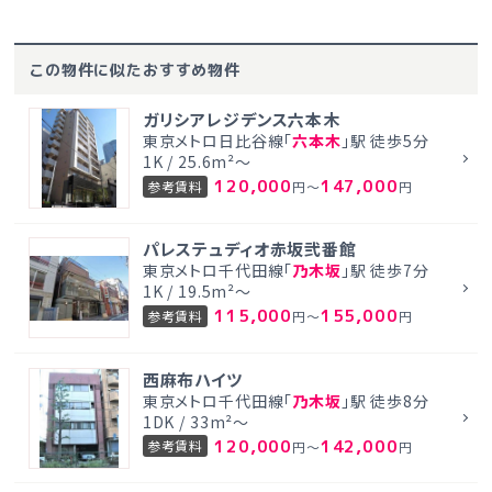
この物件に似たおすすめ物件
ガリシアレジデンス六本木
東京メトロ日比谷線「
六本木
」駅 徒歩5分
1K / 25.6m²～
120,000
147,000
参考賃料
円～
円
パレステュディオ赤坂弐番館
東京メトロ千代田線「
乃木坂
」駅 徒歩7分
1K / 19.5m²～
115,000
155,000
参考賃料
円～
円
西麻布ハイツ
東京メトロ千代田線「
乃木坂
」駅 徒歩8分
1DK / 33m²～
120,000
142,000
参考賃料
円～
円