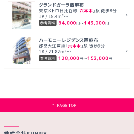
グランドガーラ西麻布
東京メトロ日比谷線「
六本木
」駅 徒歩8分
1K / 18.4m²～
84,000
143,000
参考賃料
円～
円
ハーモニーレジデンス西麻布
都営大江戸線「
六本木
」駅 徒歩9分
1K / 21.82m²～
128,000
153,000
参考賃料
円～
円
PAGE TOP
株式会社SUNNY