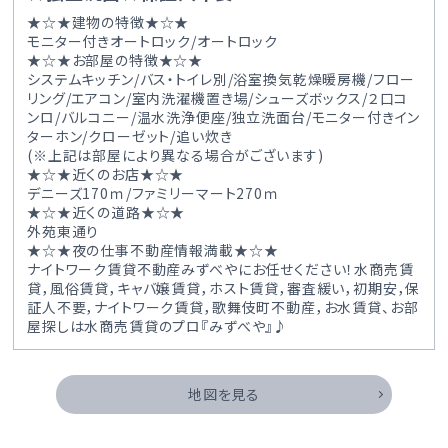
★☆★建物の特徴★☆★
モニター付きオートロック/オートロック
★☆★お部屋の特徴★☆★
システムキッチン/バス・トイレ別/浴室換気乾燥暖房機/フロー
リング/エアコン/室内洗濯機置き場/シューズボックス/２口コ
ンロ/バルコニー/温水洗浄便座/独立洗面台/モニター付きイン
ターホン/クローゼット/追い炊き
(※上記は部屋により異なる場合がございます)
★☆★近くのお店★☆★
デニーズ170ｍ/ファミリーマート270ｍ
★☆★近くの道路★☆★
外苑東通り
★☆★夜の仕事不動産情報満載★☆★
ナイトワーク賃貸不動産みずべやにお任せください！水商売賃
貸，風俗賃貸，キャバ嬢賃貸，ホスト賃貸，審査緩い，初期安，保
証人不要，ナイトワーク賃貸，歌舞伎町不動産，お水賃貸、お部
屋探しは水商売賃貸のプロ『みずべや』♪
地図を見る