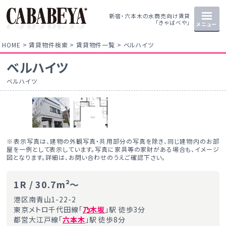
新宿・六本木の水商売向け賃貸
「きゃばべや」
メニュー
HOME
賃貸物件検索
賃貸物件一覧
ベルハイツ
ベルハイツ
ベルハイツ
※表示写真は、建物の外観写真・共用部分の写真を除き、同じ建物内のお部
屋を一例として表示しています。写真に家具等の家財がある場合も、イメージ
図となります。詳細は、お問い合わせのうえご確認下さい。
1R / 30.7m²～
港区南青山1-22-2
東京メトロ千代田線「
乃木坂
」駅 徒歩3分
都営大江戸線「
六本木
」駅 徒歩8分