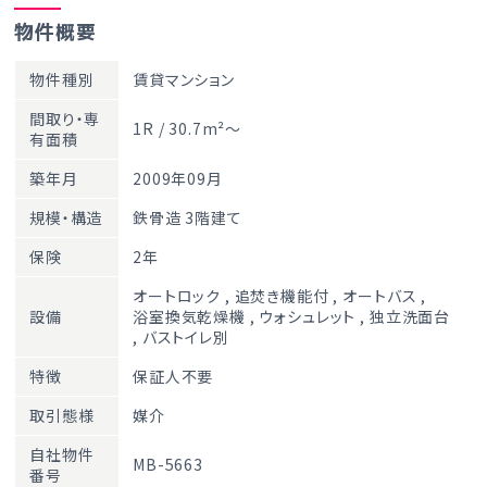
物件概要
物件種別
賃貸マンション
間取り・専
1R / 30.7m²～
有面積
築年月
2009年09月
規模・構造
鉄骨造 3階建て
保険
2年
オートロック
,
追焚き機能付
,
オートバス
,
設備
浴室換気乾燥機
,
ウォシュレット
,
独立洗面台
,
バストイレ別
特徴
保証人不要
取引態様
媒介
自社物件
MB-5663
番号