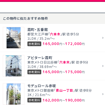
この物件に似たおすすめ物件
霞町・五番館
都営大江戸線「
六本木
」駅 徒歩5分
1LDK / 35.2m²～
165,000
172,000
参考賃料
円～
円
アビターレ霞町
東京メトロ日比谷線「
六本木
」駅 徒歩9分
1LDK / 38.69m²～
165,000
175,000
参考賃料
円～
円
モデュロール赤坂
東京メトロ銀座線「
青山一丁目
」駅 徒歩8分
1K / 21.6m²～
162,000
190,000
参考賃料
円～
円