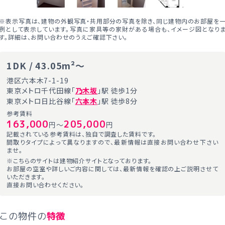
※表示写真は、建物の外観写真・共用部分の写真を除き、同じ建物内のお部屋を
例として表示しています。写真に家具等の家財がある場合も、イメージ図となり
す。詳細は、お問い合わせのうえご確認下さい。
1DK / 43.05m²～
港区六本木7-1-19
東京メトロ千代田線「
乃木坂
」駅 徒歩1分
東京メトロ日比谷線「
六本木
」駅 徒歩8分
参考賃料
163,000
205,000
円～
円
記載されている参考賃料は、独自で調査した賃料です。
間取りタイプによって異なりますので、最新情報は直接お問い合わせ下さい
ませ。
※こちらのサイトは建物紹介サイトとなっております。
お部屋の空室や詳しいご内容に関しては、最新情報を確認の上ご説明させて
いただきます。
直接お問い合わせください。
この物件の
特徴