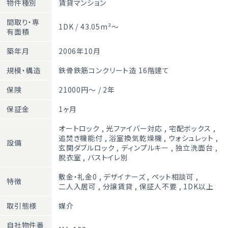
物件種別
賃貸マンション
間取り・専
1DK / 43.05m²～
有面積
築年月
2006年10月
規模・構造
鉄骨鉄筋コンクリート造 16階建て
保険
21000円～ / 2年
保証金
1ヶ月
オートロック
,
光ファイバー対応
,
宅配ボックス
,
追焚き機能付
,
浴室換気乾燥機
,
ウォシュレット
,
設備
玄関ダブルロック
,
ディンプルキー
,
独立洗面台
,
脱衣室
,
バストイレ別
敷金・礼金0
,
デザイナーズ
,
ペット相談可
,
特徴
二人入居可
,
分譲賃貸
,
保証人不要
,
1DK以上
取引態様
媒介
自社物件番