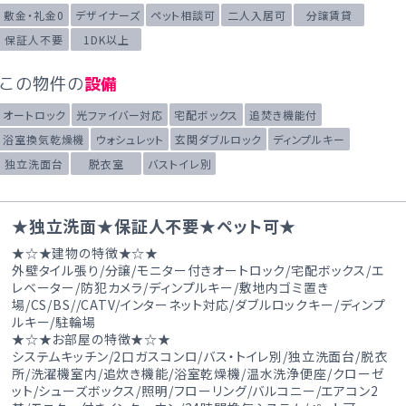
敷金・礼金0
デザイナーズ
ペット相談可
二人入居可
分譲賃貸
保証人不要
1DK以上
この物件の
設備
オートロック
光ファイバー対応
宅配ボックス
追焚き機能付
浴室換気乾燥機
ウォシュレット
玄関ダブルロック
ディンプルキー
独立洗面台
脱衣室
バストイレ別
★独立洗面★保証人不要★ペット可★
★☆★建物の特徴★☆★
外壁タイル張り/分譲/モニター付きオートロック/宅配ボックス/エ
レベーター/防犯カメラ/ディンプルキー/敷地内ゴミ置き
場/CS/BS//CATV/インターネット対応/ダブルロックキー/ディンプ
ルキー/駐輪場
★☆★お部屋の特徴★☆★
システムキッチン/2口ガスコンロ/バス・トイレ別/独立洗面台/脱衣
所/洗濯機室内/追炊き機能/浴室乾燥機/温水洗浄便座/クローゼ
ット/シューズボックス/照明/フローリング/バルコニー/エアコン2