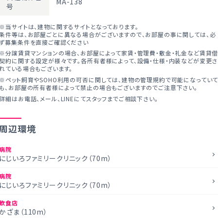
MA-138
号
※当サイトは、建物に関するサイトとなっております。
条件等は、お部屋ごとに異なる場合がございますので、お部屋の事に関しては、必
ず募集条件を直接ご確認ください
※分譲賃貸マンションの場合、お部屋によって家賃・管理費・敷金・礼金など賃貸
契約に関する設定が様々です。各所有者様によって、設備・仕様・内装などが変更さ
れている場合もございます。
※ペット飼育やSOHO利用の可否に関しては、建物の管理規約で可能になってい
も、お部屋の所有者様によって禁止の場合もございますのでご注意下さい。
詳細はお電話、メール、LINEにてスタッフまでご相談下さい。
周辺環境
病院
にじいろファミリークリニック（70m）
病院
にじいろファミリークリニック（70m）
飲食店
かざま（110m）