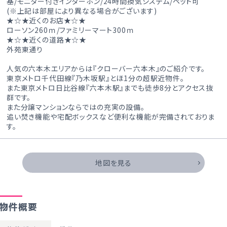
基/モニター付きインターホン/24時間換気システム/ペット可
(※上記は部屋により異なる場合がございます)
★☆★近くのお店★☆★
ローソン260ｍ/ファミリーマート300ｍ
★☆★近くの道路★☆★
外苑東通り
人気の六本木エリアからは『クローバー六本木』のご紹介です。
東京メトロ千代田線『乃木坂駅』とほ1分の超駅近物件。
また東京メトロ日比谷線『六本木駅』までも徒歩8分とアクセス抜
群です。
また分譲マンションならではの充実の設備。
追い焚き機能や宅配ボックスなど便利な機能が完備されておりま
す。
地図を見る
物件概要