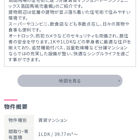
高田馬場の住宅街に建つ分譲賃貸マンション『トーシンフェニ
ックス高田馬場弐番館』のご紹介です。
建物周辺は低層の建物が並ぶ落ち着いた住宅街で住みやすい
環境です。
スーパーやコンビニ、飲食店なども多数点在し、日々の買物や
食事も便利です。
オートロック、防犯カメラなどのセキュリティも完備され、居住
者の安全を守ります。1Kや1LDKなどの単身者に最適な住戸を
揃えており、追焚機能付バス、浴室乾燥機など分譲マンション
ならではの充実した設備が整い、快適なシングルライフを過ご
す事ができます。
地図を見る
物件概要
物件種別
賃貸マンション
間取り・専
1LDK / 39.77m²～
有面積