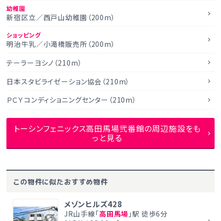
幼稚園
新宿区立／西戸山幼稚園（200m）
ショッピング
明治牛乳／小滝橋販売所（200m）
テーラーヨシノ（210m）
日本スタビライゼーション協会（210m）
ＰＣＹコンディショニングセンター（210m）
トーシンフェニックス高田馬場弐番館の周辺施設をも
っと見る
この物件に似たおすすめ物件
メゾンヒルズ428
JR山手線「
高田馬場
」駅 徒歩6分