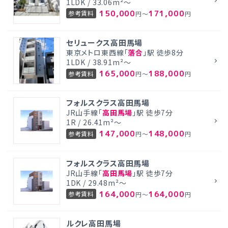
1LDK / 33.06m²～
150,000
171,000
参考賃料
円～
円
セリュークス高田馬場
東京メトロ東西線「
落合
」駅 徒歩8分
1LDK / 38.91m²～
165,000
188,000
参考賃料
円～
円
フォルスクラス高田馬場
JR山手線「
高田馬場
」駅 徒歩7分
1R / 26.41m²～
147,000
148,000
参考賃料
円～
円
フォルスクラス高田馬場
JR山手線「
高田馬場
」駅 徒歩7分
1DK / 29.48m²～
164,000
164,000
参考賃料
円～
円
ルクレ高田馬場