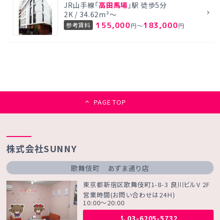
JR山手線「
高田馬場
」駅 徒歩5分
2K / 34.62m²～
155,000
183,000
参考賃料
円～
円
PAGE TOP
株式会社SUNNY
歌舞伎町 あずま通り店
東京都新宿区歌舞伎町1-8-3 良川ビルV 2F
営業時間(お問い合わせは24Ｈ)
10:00～20:00
03-6205-5732