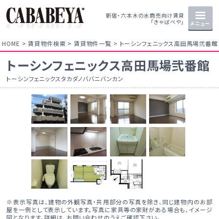
新宿・六本木の水商売向け賃貸
「きゃばべや」
メニュー
HOME
賃貸物件検索
賃貸物件一覧
トーシンフェニックス高田馬場弐番館
トーシンフェニックス高田馬場弐番館
トーシンフェニックスタカダノババニバンカン
※表示写真は、建物の外観写真・共用部分の写真を除き、同じ建物内のお部
屋を一例として表示しています。写真に家具等の家財がある場合も、イメージ
図となります。詳細は、お問い合わせのうえご確認下さい。