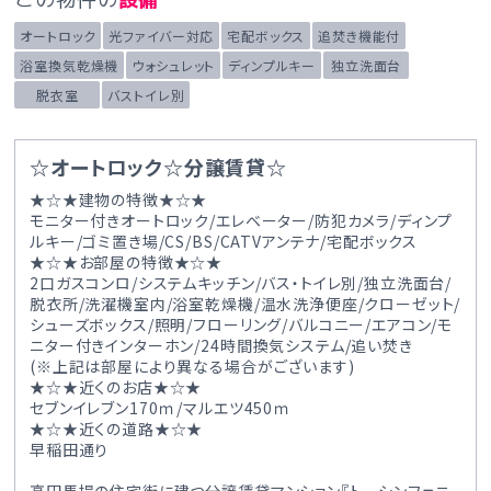
オートロック
光ファイバー対応
宅配ボックス
追焚き機能付
浴室換気乾燥機
ウォシュレット
ディンプルキー
独立洗面台
脱衣室
バストイレ別
☆オートロック☆分譲賃貸☆
★☆★建物の特徴★☆★
モニター付きオートロック/エレベーター/防犯カメラ/ディンプ
ルキー/ゴミ置き場/CS/BS/CATVアンテナ/宅配ボックス
★☆★お部屋の特徴★☆★
2口ガスコンロ/システムキッチン/バス・トイレ別/独立洗面台/
脱衣所/洗濯機室内/浴室乾燥機/温水洗浄便座/クローゼット/
シューズボックス/照明/フローリング/バルコニー/エアコン/モ
ニター付きインターホン/24時間換気システム/追い焚き
(※上記は部屋により異なる場合がございます)
★☆★近くのお店★☆★
セブンイレブン170ｍ/マルエツ450ｍ
★☆★近くの道路★☆★
早稲田通り