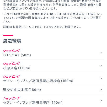
※分譲賃貸マンションの場合、お部屋によって家賃・管理費・敷金・礼金など
賃貸借契約に関する設定が様々です。各所有者様によって、設備・仕様・内装
などが変更されている場合もございます。
※ペット飼育やSOHO利用の可否に関しては、建物の管理規約で可能になっ
ていても、お部屋の所有者様によって禁止の場合もございますのでご注意下
さい。
詳細はお電話、メール、LINEにてスタッフまでご相談下さい。
周辺環境
ショッピング
ＤＩＳＣＡＴ（50m）
ショッピング
杉原米店（110m）
ショッピング
セブン‐イレブン／高田馬場小滝橋店（160m）
建交労中央本部（180m）
ショッピング
セブン‐イレブン／高田馬場店（190m）