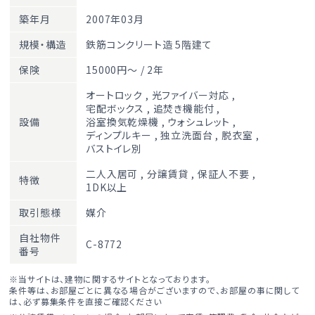
築年月
2007年03月
規模・構造
鉄筋コンクリート造 5階建て
保険
15000円～ / 2年
オートロック
,
光ファイバー対応
,
宅配ボックス
,
追焚き機能付
,
設備
浴室換気乾燥機
,
ウォシュレット
,
ディンプルキー
,
独立洗面台
,
脱衣室
,
バストイレ別
二人入居可
,
分譲賃貸
,
保証人不要
,
特徴
1DK以上
取引態様
媒介
自社物件
C-8772
番号
※当サイトは、建物に関するサイトとなっております。
条件等は、お部屋ごとに異なる場合がございますので、お部屋の事に関して
は、必ず募集条件を直接ご確認ください