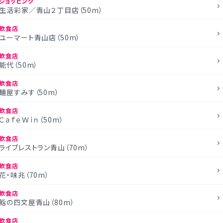
ショッピング
生活彩家／青山２丁目店（50m）
飲食店
ユーマート青山店（50m）
飲食店
能代（50m）
飲食店
麺屋すみす（50m）
飲食店
ＣａｆｅＷｉｎ（50m）
飲食店
ライブレストラン青山（70m）
飲食店
花・味兆（70m）
飲食店
鮨の四文屋青山（80m）
飲食店