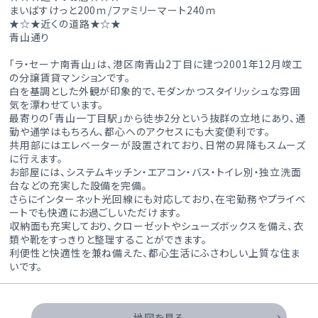
まいばすけっと200ｍ/ファミリーマート240ｍ
★☆★近くの道路★☆★
青山通り
「ラ・セーナ南青山」は、港区南青山2丁目に建つ2001年12月竣工
の分譲賃貸マンションです。
白を基調とした外観が印象的で、モダンかつスタイリッシュな雰囲
気を漂わせています。
最寄りの「青山一丁目駅」から徒歩2分という抜群の立地にあり、通
勤や通学はもちろん、都心へのアクセスにも大変便利です。
共用部にはエレベーターが設置されており、日常の昇降もスムーズ
に行えます。
お部屋には、システムキッチン・エアコン・バス・トイレ別・独立洗面
台などの充実した設備を完備。
さらにインターネット光回線にも対応しており、在宅勤務やプライベ
ートでも快適にお過ごしいただけます。
収納面も充実しており、クローゼットやシューズボックスを備え、衣
類や靴をすっきりと整理することができます。
利便性と快適性を兼ね備えた、都心生活にふさわしい上質な住ま
いです。
地図を見る