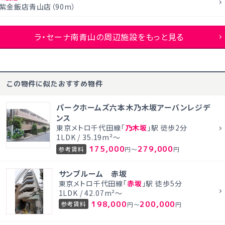
紫金飯店青山店（90m）
ラ・セーナ南青山の周辺施設をもっと見る
この物件に似たおすすめ物件
パークホームズ六本木乃木坂アーバンレジデ
ンス
東京メトロ千代田線「
乃木坂
」駅 徒歩2分
1LDK / 35.19m²～
175,000
279,000
参考賃料
円～
円
サンブルーム 赤坂
東京メトロ千代田線「
赤坂
」駅 徒歩5分
1LDK / 42.07m²～
198,000
200,000
参考賃料
円～
円