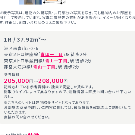
※表示写真は、建物の外観写真・共用部分の写真を除き、同じ建物内のお部屋を
例として表示しています。写真に家具等の家財がある場合も、イメージ図となり
す。詳細は、お問い合わせのうえご確認下さい。
1R / 37.92m²～
港区南青山2-2-6
東京メトロ銀座線「
青山一丁目
」駅 徒歩2分
東京メトロ半蔵門線「
青山一丁目
」駅 徒歩2分
都営大江戸線「
青山一丁目
」駅 徒歩2分
参考賃料
205,000
208,000
円～
円
記載されている参考賃料は、独自で調査した賃料です。
間取りタイプによって異なりますので、最新情報は直接お問い合わせ下さい
ませ。
※こちらのサイトは建物紹介サイトとなっております。
お部屋の空室や詳しいご内容に関しては、最新情報を確認の上ご説明させて
いただきます。
直接お問い合わせください。