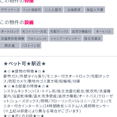
この物件の
特徴
デザイナーズ
ペット相談可
二人入居可
分譲賃貸
保証人不要
この物件の
設備
オートロック
光ファイバー対応
宅配ボックス
追焚き機能付
オートバス
浴室換気乾燥機
ウォシュレット
シャンプードレッサー
独立洗面台
脱衣室
バストイレ別
★ペット可★駅近★
★☆★建物の特徴★☆★
都市ガス/外壁タイル張り/モニター付きオートロック/宅配ボック
ス/防犯カメラ/敷地内ゴミ置き場/駐輪場/分譲
★☆★お部屋の特徴★☆★
システムキッチン/バス・トイレ別/独立洗面化粧台/脱衣所/洗濯機
室内/浴室乾燥機/温水洗浄便座/追炊き機能/オートバス/クローゼ
ット/シューズボックス/照明/フローリング/バルコニー/エアコン/モ
ニター付きインターホン/24時間換気システム/人感照明センサー
(※上記は部屋により異なる場合がございます)
★☆★近くのお店★☆★