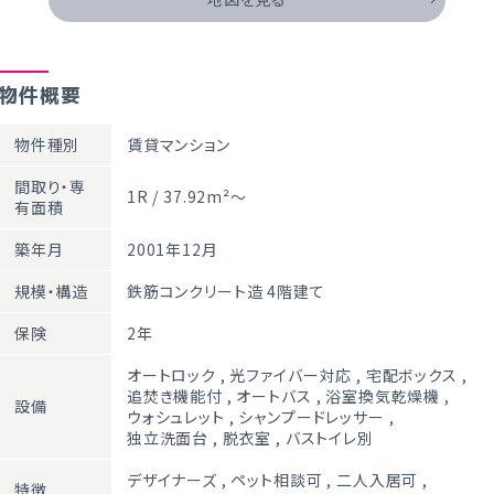
物件概要
物件種別
賃貸マンション
間取り・専
1R / 37.92m²～
有面積
築年月
2001年12月
規模・構造
鉄筋コンクリート造 4階建て
保険
2年
オートロック
,
光ファイバー対応
,
宅配ボックス
,
追焚き機能付
,
オートバス
,
浴室換気乾燥機
,
設備
ウォシュレット
,
シャンプードレッサー
,
独立洗面台
,
脱衣室
,
バストイレ別
デザイナーズ
,
ペット相談可
,
二人入居可
,
特徴