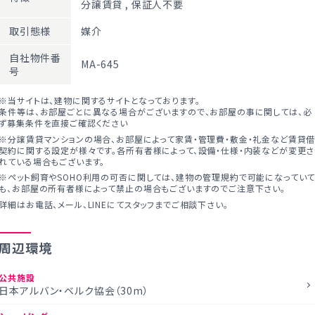
分譲賃貸
,
保証人不要
取引態様
媒介
自社物件番
MA-645
号
※当サイトは、建物に関するサイトとなっております。
条件等は、お部屋ごとに異なる場合がございますので、お部屋の事に関しては、必
ず募集条件を直接ご確認ください
※分譲賃貸マンションの場合、お部屋によって家賃・管理費・敷金・礼金など賃貸
契約に関する設定が様々です。各所有者様によって、設備・仕様・内装などが変更さ
れている場合もございます。
※ペット飼育やSOHO利用の可否に関しては、建物の管理規約で可能になってい
も、お部屋の所有者様によって禁止の場合もございますのでご注意下さい。
詳細はお電話、メール、LINEにてスタッフまでご相談下さい。
周辺環境
公共施設
日本アルバン・ベルク協会（30m）