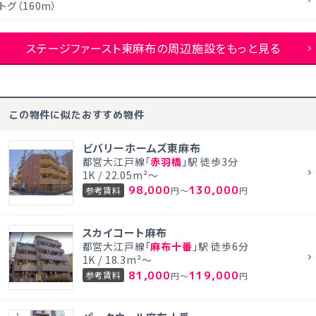
トグ（160m）
ステージファースト東麻布の周辺施設をもっと見る
この物件に似たおすすめ物件
ビバリーホームズ東麻布
都営大江戸線「
赤羽橋
」駅 徒歩3分
1K / 22.05m²～
98,000
130,000
参考賃料
円～
円
スカイコート麻布
都営大江戸線「
麻布十番
」駅 徒歩6分
1K / 18.3m²～
81,000
119,000
参考賃料
円～
円