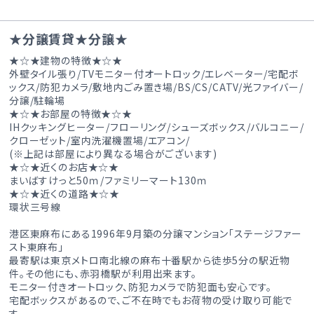
★分譲賃貸★分譲★
★☆★建物の特徴★☆★
外壁タイル張り/TVモニター付オートロック/エレベーター/宅配ボ
ックス/防犯カメラ/敷地内ごみ置き場/BS/CS/CATV/光ファイバー/
分譲/駐輪場
★☆★お部屋の特徴★☆★
IHクッキングヒーター/フローリング/シューズボックス/バルコニー/
クローゼット/室内洗濯機置場/エアコン/
(※上記は部屋により異なる場合がございます)
★☆★近くのお店★☆★
まいばすけっと50ｍ/ファミリーマート130ｍ
★☆★近くの道路★☆★
環状三号線
港区東麻布にある1996年9月築の分譲マンション「ステージファー
スト東麻布」
最寄駅は東京メトロ南北線の麻布十番駅から徒歩5分の駅近物
件。その他にも、赤羽橋駅が利用出来ます。
モニター付きオートロック、防犯カメラで防犯面も安心です。
宅配ボックスがあるので、ご不在時でもお荷物の受け取り可能で
す。