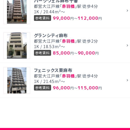
パークウェル麻布十番
都営大江戸線「
赤羽橋
」駅 徒歩4分
1K / 20.44m²～
99,000
112,000
参考賃料
円～
円
グランシティ麻布
都営大江戸線「
赤羽橋
」駅 徒歩2分
1K / 18.53m²～
85,000
90,000
参考賃料
円～
円
フェニックス東麻布
都営大江戸線「
赤羽橋
」駅 徒歩4分
1K / 21.45m²～
96,000
115,000
参考賃料
円～
円