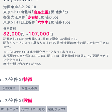
港区東麻布2-26-10
東京メトロ南北線「
麻布十番
」駅 徒歩5分
都営大江戸線「
赤羽橋
」駅 徒歩5分
東京メトロ日比谷線「
六本木
」駅 徒歩15分
参考賃料
82,000
107,000
円～
円
記載されている参考賃料は、独自で調査した賃料です。
間取りタイプによって異なりますので、最新情報は直接お問い合わせ下さい
ませ。
※こちらのサイトは建物紹介サイトとなっております。
お部屋の空室や詳しいご内容に関しては、最新情報を確認の上ご説明させて
いただきます。
直接お問い合わせください。
この物件の
特徴
分譲賃貸
保証人不要
この物件の
設備
オートロック
光ファイバー対応
宅配ボックス