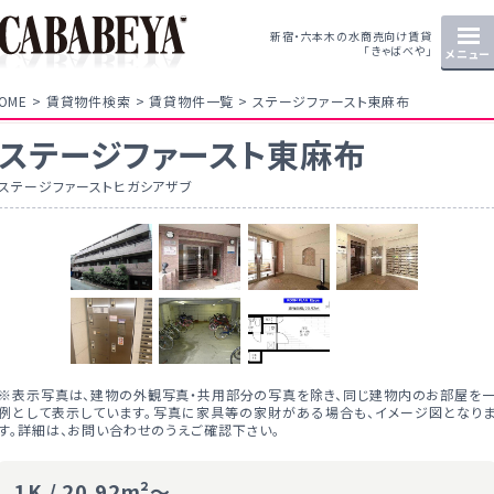
新宿・六本木の水商売向け賃貸
「きゃばべや」
メニュー
OME
賃貸物件検索
賃貸物件一覧
ステージファースト東麻布
ステージファースト東麻布
ステージファーストヒガシアザブ
※表示写真は、建物の外観写真・共用部分の写真を除き、同じ建物内のお部屋を
例として表示しています。写真に家具等の家財がある場合も、イメージ図となり
す。詳細は、お問い合わせのうえご確認下さい。
1K / 20.92m²～