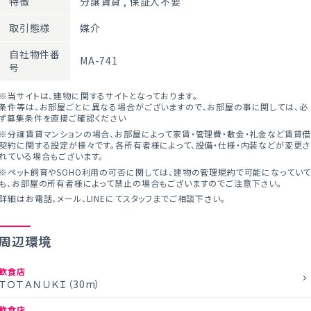
特徴
分譲賃貸
,
保証人不要
取引態様
媒介
自社物件番
MA-741
号
※当サイトは、建物に関するサイトとなっております。
条件等は、お部屋ごとに異なる場合がございますので、お部屋の事に関しては、必
ず募集条件を直接ご確認ください
※分譲賃貸マンションの場合、お部屋によって家賃・管理費・敷金・礼金など賃貸
契約に関する設定が様々です。各所有者様によって、設備・仕様・内装などが変更さ
れている場合もございます。
※ペット飼育やSOHO利用の可否に関しては、建物の管理規約で可能になってい
も、お部屋の所有者様によって禁止の場合もございますのでご注意下さい。
詳細はお電話、メール、LINEにてスタッフまでご相談下さい。
周辺環境
飲食店
ＴＯＴＡＮＵＫＩ（30m）
飲食店