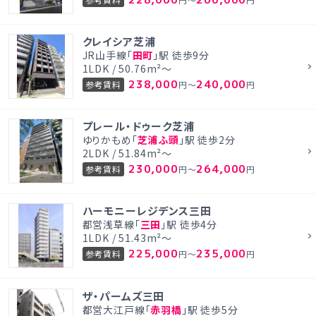
円～
円
クレイシア芝浦
JR山手線「
田町
」駅 徒歩9分
1LDK / 50.76m²～
238,000
240,000
参考賃料
円～
円
プレール・ドゥーク芝浦
ゆりかもめ「
芝浦ふ頭
」駅 徒歩2分
2LDK / 51.84m²～
230,000
264,000
参考賃料
円～
円
ハーモニーレジデンス三田
都営浅草線「
三田
」駅 徒歩4分
1LDK / 51.43m²～
225,000
235,000
参考賃料
円～
円
ザ・パームズ三田
都営大江戸線「
赤羽橋
」駅 徒歩5分