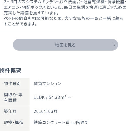
2～3口ガスシステムキッチン・独立洗面台・浴室乾燥機・洗浄便座・
エアコン・宅配ボックスといった、毎日の生活を快適に過ごすための
充実した設備を揃えています。
ペットの飼育も相談可能なため、大切な家族の一員と一緒に暮ら
すことができます。
地図を見る
物件概要
物件種別
賃貸マンション
間取り・専
1LDK / 54.33m²～
有面積
築年月
2016年03月
規模・構造
鉄筋コンクリート造 10階建て