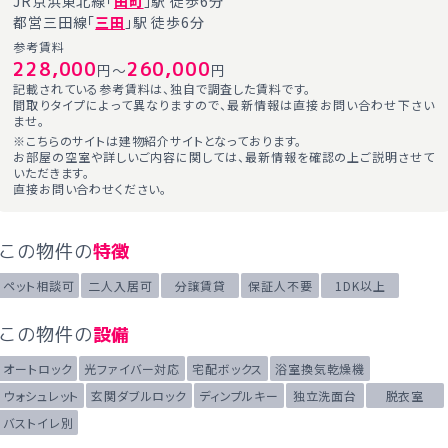
JR京浜東北線「
田町
」駅 徒歩6分
都営三田線「
三田
」駅 徒歩6分
参考賃料
228,000
260,000
円～
円
記載されている参考賃料は、独自で調査した賃料です。
間取りタイプによって異なりますので、最新情報は直接お問い合わせ下さい
ませ。
※こちらのサイトは建物紹介サイトとなっております。
お部屋の空室や詳しいご内容に関しては、最新情報を確認の上ご説明させて
いただきます。
直接お問い合わせください。
この物件の
特徴
ペット相談可
二人入居可
分譲賃貸
保証人不要
1DK以上
この物件の
設備
オートロック
光ファイバー対応
宅配ボックス
浴室換気乾燥機
ウォシュレット
玄関ダブルロック
ディンプルキー
独立洗面台
脱衣室
バストイレ別