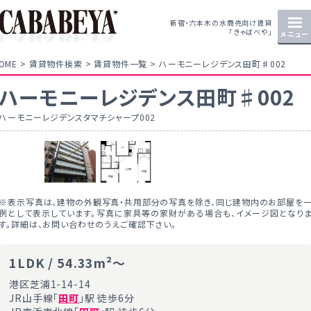
新宿・六本木の水商売向け賃貸
「きゃばべや」
メニュー
OME
賃貸物件検索
賃貸物件一覧
ハーモニーレジデンス田町♯002
ハーモニーレジデンス田町♯002
ハーモニーレジデンスタマチシャープ002
※表示写真は、建物の外観写真・共用部分の写真を除き、同じ建物内のお部屋を
例として表示しています。写真に家具等の家財がある場合も、イメージ図となり
す。詳細は、お問い合わせのうえご確認下さい。
1LDK / 54.33m²～
港区芝浦1-14-14
JR山手線「
田町
」駅 徒歩6分