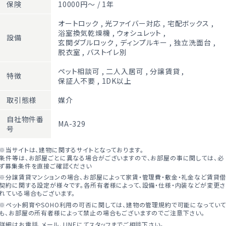
保険
10000円～ / 1年
オートロック
,
光ファイバー対応
,
宅配ボックス
,
浴室換気乾燥機
,
ウォシュレット
,
設備
玄関ダブルロック
,
ディンプルキー
,
独立洗面台
,
脱衣室
,
バストイレ別
ペット相談可
,
二人入居可
,
分譲賃貸
,
特徴
保証人不要
,
1DK以上
取引態様
媒介
自社物件番
MA-329
号
※当サイトは、建物に関するサイトとなっております。
条件等は、お部屋ごとに異なる場合がございますので、お部屋の事に関しては、必
ず募集条件を直接ご確認ください
※分譲賃貸マンションの場合、お部屋によって家賃・管理費・敷金・礼金など賃貸
契約に関する設定が様々です。各所有者様によって、設備・仕様・内装などが変更さ
れている場合もございます。
※ペット飼育やSOHO利用の可否に関しては、建物の管理規約で可能になってい
も、お部屋の所有者様によって禁止の場合もございますのでご注意下さい。
詳細はお電話、メール、LINEにてスタッフまでご相談下さい。