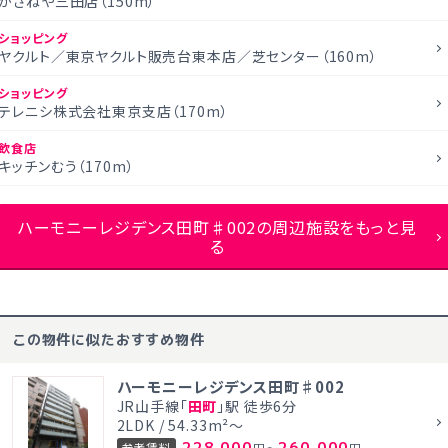
かさねや三田店（150m）
ショッピング
ヤクルト／東京ヤクルト販売台東本店／芝センター（160m）
ショッピング
テレニシ株式会社東京支店（170m）
飲食店
キッチンむう（170m）
ハーモニーレジデンス田町♯002の周辺施設をもっと見
る
この物件に似たおすすめ物件
ハーモニーレジデンス田町♯002
JR山手線「
田町
」駅 徒歩6分
2LDK / 54.33m²～
228,000
260,000
参考賃料