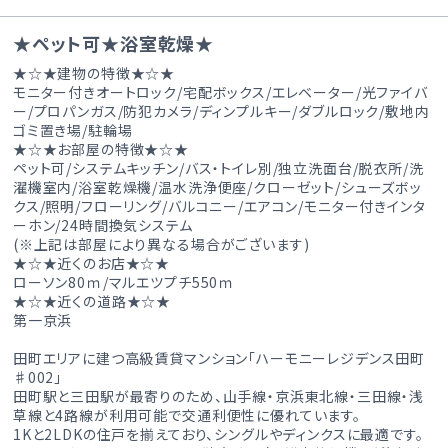
★ペット可★浴室乾燥★
★☆★建物の特徴★☆★
モニター付きオートロック/宅配ボックス/エレベーター/光ファイバ
ー/プロパンガス/防犯カメラ/ディンプルキー/ダブルロック/敷地内
ゴミ置き場/駐輪場
★☆★お部屋の特徴★☆★
ペット可/システムキッチン/バス・トイレ別/独立洗面台/脱衣所/洗
濯機室内/浴室乾燥機/温水洗浄便座/クローゼット/シューズボッ
クス/照明/フローリング/バルコニー/エアコン/モニター付きインタ
ーホン/24時間換気システム
(※上記は部屋により異なる場合がございます)
★☆★近くのお店★☆★
ローソン80ｍ/マルエツプチ550ｍ
★☆★近くの道路★☆★
第一京浜
田町エリアに建つ高級賃貸マンション「ハーモニーレジデンス田町
♯002」
田町駅と三田駅が最寄りのため、山手線・京浜東北線・三田線・浅
草線と4路線が利用可能で交通利便性に優れています。
1Kと2LDKの住戸を揃えており、シングルやディンクスに最適です。