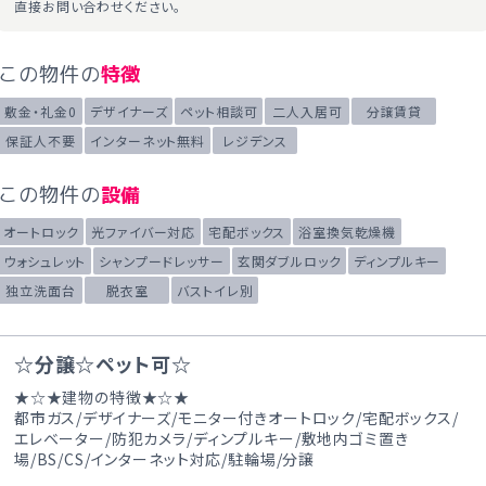
直接お問い合わせください。
この物件の
特徴
敷金・礼金0
デザイナーズ
ペット相談可
二人入居可
分譲賃貸
保証人不要
インターネット無料
レジデンス
この物件の
設備
オートロック
光ファイバー対応
宅配ボックス
浴室換気乾燥機
ウォシュレット
シャンプードレッサー
玄関ダブルロック
ディンプルキー
独立洗面台
脱衣室
バストイレ別
☆分譲☆ペット可☆
★☆★建物の特徴★☆★
都市ガス/デザイナーズ/モニター付きオートロック/宅配ボックス/
エレベーター/防犯カメラ/ディンプルキー/敷地内ゴミ置き
場/BS/CS/インターネット対応/駐輪場/分譲