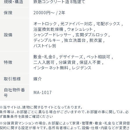
規模・構造
鉄筋コンクリート造 8階建て
保険
20000円～ / 2年
オートロック
,
光ファイバー対応
,
宅配ボックス
,
浴室換気乾燥機
,
ウォシュレット
,
設備
シャンプードレッサー
,
玄関ダブルロック
,
ディンプルキー
,
独立洗面台
,
脱衣室
,
バストイレ別
敷金・礼金0
,
デザイナーズ
,
ペット相談可
,
特徴
二人入居可
,
分譲賃貸
,
保証人不要
,
インターネット無料
,
レジデンス
取引態様
媒介
自社物件番
MA-1017
号
※当サイトは、建物に関するサイトとなっております。
条件等は、お部屋ごとに異なる場合がございますので、お部屋の事に関しては、必
ず募集条件を直接ご確認ください
※分譲賃貸マンションの場合、お部屋によって家賃・管理費・敷金・礼金など賃貸
契約に関する設定が様々です。各所有者様によって、設備・仕様・内装などが変更さ