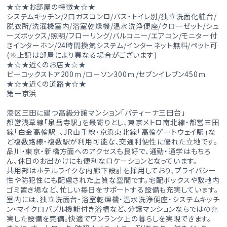
★☆★お部屋の特徴★☆★
システムキッチン/2口ガスコンロ/バス・トイレ別/独立洗面化粧台/
脱衣所/洗濯機室内/浴室乾燥機/温水洗浄便座/クローゼット/シュ
ーズボックス/照明/フローリング/バルコニー/エアコン/モニター付
きインターホン/24時間換気システム/インターネット無料/ペット可
(※上記は部屋により異なる場合がございます)
★☆★近くのお店★☆★
ピーコックストア200ｍ/ローソン300ｍ/セブンイレブン450ｍ
★☆★近くの道路★☆★
第一京浜
港区三田に建つ高級分譲マンション「パティーナ三田台」
都営浅草線「泉岳寺駅」を最寄りとし、東京メトロ南北線・都営三田
線「白金高輪駅」、JR山手線・京浜東北線「高輪ゲートウェイ駅」な
ど複数路線・複数駅が利用可能な、交通利便性に優れた立地です。
品川・東京・新橋方面へのアクセスも良好で、通勤・通学はもちろ
ん、休日のお出かけにも便利なロケーションとなっています。
共用部はホテルライクな内廊下設計を採用しており、プライバシー
性や防犯性にも配慮された上質な空間です。宅配ボックスや敷地内
ゴミ置き場など、忙しい毎日をサポートする設備も充実しています。
室内には、独立洗面台・浴室乾燥機・温水洗浄便座・システムキッチ
ン・マイクロバブル機能付き浴槽など、分譲マンションならではの充
実した設備を完備。快適でワンランク上の暮らしを実現できます。