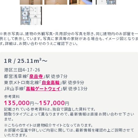
※表示写真は、建物の外観写真・共用部分の写真を除き、同じ建物内のお部屋を
例として表示しています。写真に家具等の家財がある場合も、イメージ図となり
す。詳細は、お問い合わせのうえご確認下さい。
1R / 25.11m²～
港区三田4-17-26
都営浅草線「
泉岳寺
」駅 徒歩7分
東京メトロ南北線「
白金高輪
」駅 徒歩9分
JR山手線「
高輪ゲートウェイ
」駅 徒歩13分
参考賃料
135,000
157,000
円～
円
記載されている参考賃料は、独自で調査した賃料です。
間取りタイプによって異なりますので、最新情報は直接お問い合わせ下さい
ませ。
※こちらのサイトは建物紹介サイトとなっております。
お部屋の空室や詳しいご内容に関しては、最新情報を確認の上ご説明させて
いただきます。