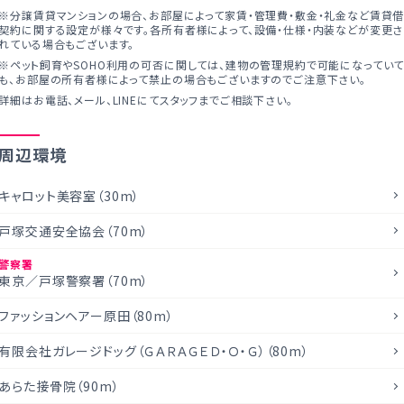
※分譲賃貸マンションの場合、お部屋によって家賃・管理費・敷金・礼金など賃貸
契約に関する設定が様々です。各所有者様によって、設備・仕様・内装などが変更さ
れている場合もございます。
※ペット飼育やSOHO利用の可否に関しては、建物の管理規約で可能になってい
も、お部屋の所有者様によって禁止の場合もございますのでご注意下さい。
詳細はお電話、メール、LINEにてスタッフまでご相談下さい。
周辺環境
キャロット美容室（30m）
戸塚交通安全協会（70m）
警察署
東京／戸塚警察署（70m）
ファッションヘアー原田（80m）
有限会社ガレージドッグ（ＧＡＲＡＧＥＤ・Ｏ・Ｇ）（80m）
あらた接骨院（90m）