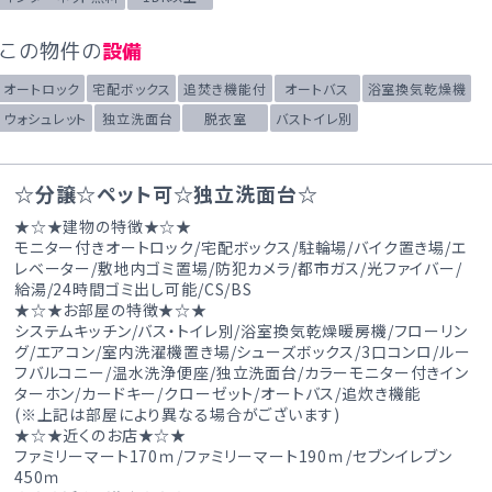
この物件の
設備
オートロック
宅配ボックス
追焚き機能付
オートバス
浴室換気乾燥機
ウォシュレット
独立洗面台
脱衣室
バストイレ別
☆分譲☆ペット可☆独立洗面台☆
★☆★建物の特徴★☆★
モニター付きオートロック/宅配ボックス/駐輪場/バイク置き場/エ
レベーター/敷地内ゴミ置場/防犯カメラ/都市ガス/光ファイバー/
給湯/24時間ゴミ出し可能/CS/BS
★☆★お部屋の特徴★☆★
システムキッチン/バス・トイレ別/浴室換気乾燥暖房機/フローリン
グ/エアコン/室内洗濯機置き場/シューズボックス/3口コンロ/ルー
フバルコニー/温水洗浄便座/独立洗面台/カラーモニター付きイン
ターホン/カードキー/クローゼット/オートバス/追炊き機能
(※上記は部屋により異なる場合がございます)
★☆★近くのお店★☆★
ファミリーマート170ｍ/ファミリーマート190ｍ/セブンイレブン
450ｍ