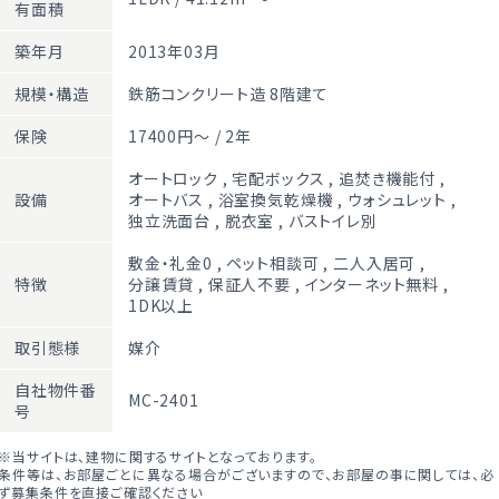
有面積
築年月
2013年03月
規模・構造
鉄筋コンクリート造 8階建て
保険
17400円～ / 2年
オートロック
,
宅配ボックス
,
追焚き機能付
,
設備
オートバス
,
浴室換気乾燥機
,
ウォシュレット
,
独立洗面台
,
脱衣室
,
バストイレ別
敷金・礼金0
,
ペット相談可
,
二人入居可
,
特徴
分譲賃貸
,
保証人不要
,
インターネット無料
,
1DK以上
取引態様
媒介
自社物件番
MC-2401
号
※当サイトは、建物に関するサイトとなっております。
条件等は、お部屋ごとに異なる場合がございますので、お部屋の事に関しては、必
ず募集条件を直接ご確認ください