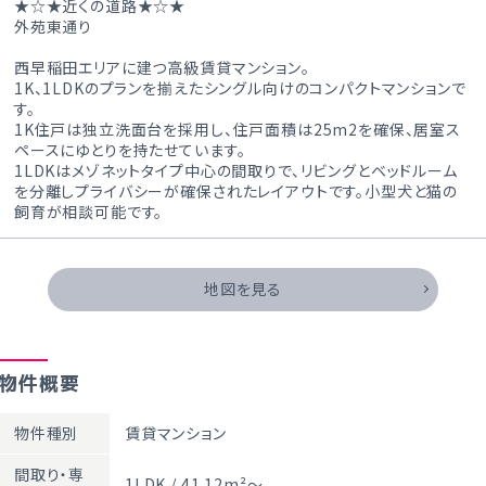
★☆★近くの道路★☆★
外苑東通り
西早稲田エリアに建つ高級賃貸マンション。
1K、1LDKのプランを揃えたシングル向けのコンパクトマンションで
す。
1K住戸は独立洗面台を採用し、住戸面積は25m2を確保、居室ス
ペースにゆとりを持たせています。
1LDKはメゾネットタイプ中心の間取りで、リビングとベッドルーム
を分離しプライバシーが確保されたレイアウトです。小型犬と猫の
飼育が相談可能です。
地図を見る
物件概要
物件種別
賃貸マンション
間取り・専
1LDK / 41.12m²～