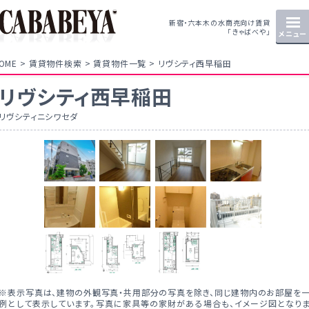
新宿・六本木の水商売向け賃貸
「きゃばべや」
メニュー
OME
賃貸物件検索
賃貸物件一覧
リヴシティ西早稲田
リヴシティ西早稲田
リヴシティニシワセダ
※表示写真は、建物の外観写真・共用部分の写真を除き、同じ建物内のお部屋を
例として表示しています。写真に家具等の家財がある場合も、イメージ図となり