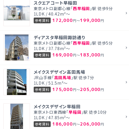
スクエアコート早稲田
東京メトロ副都心線「
西早稲田
」駅 徒歩9分
1LDK / 40.42m²～
172,000
199,000
参考賃料
円～
円
ディアスタ早稲田諏訪通り
東京メトロ副都心線「
西早稲田
」駅 徒歩5分
1LDK / 37.78m²～
169,000
183,000
参考賃料
円～
円
メイクスデザイン高田馬場
JR山手線「
高田馬場
」駅 徒歩7分
1LDK / 51.5m²～
175,000
205,000
参考賃料
円～
円
メイクスデザイン早稲田
東京メトロ東西線「
早稲田
」駅 徒歩10分
1LDK / 47.85m²～
186,000
206,000
参考賃料
円～
円