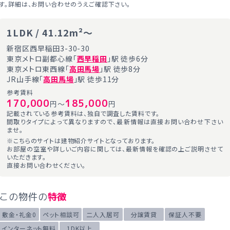
す。詳細は、お問い合わせのうえご確認下さい。
1LDK / 41.12m²～
新宿区西早稲田3-30-30
東京メトロ副都心線「
西早稲田
」駅 徒歩6分
東京メトロ東西線「
高田馬場
」駅 徒歩8分
JR山手線「
高田馬場
」駅 徒歩11分
参考賃料
170,000
185,000
円～
円
記載されている参考賃料は、独自で調査した賃料です。
間取りタイプによって異なりますので、最新情報は直接お問い合わせ下さい
ませ。
※こちらのサイトは建物紹介サイトとなっております。
お部屋の空室や詳しいご内容に関しては、最新情報を確認の上ご説明させて
いただきます。
直接お問い合わせください。
この物件の
特徴
敷金・礼金0
ペット相談可
二人入居可
分譲賃貸
保証人不要
インターネット無料
1DK以上