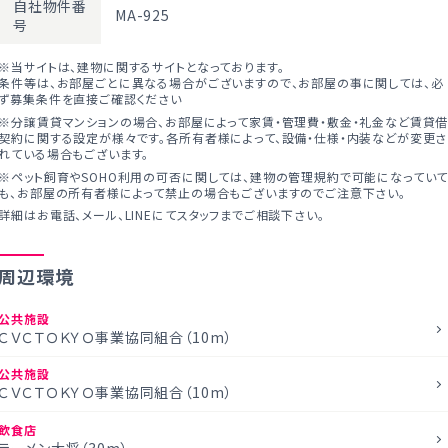
自社物件番
MA-925
号
※当サイトは、建物に関するサイトとなっております。
条件等は、お部屋ごとに異なる場合がございますので、お部屋の事に関しては、必
ず募集条件を直接ご確認ください
※分譲賃貸マンションの場合、お部屋によって家賃・管理費・敷金・礼金など賃貸
契約に関する設定が様々です。各所有者様によって、設備・仕様・内装などが変更さ
れている場合もございます。
※ペット飼育やSOHO利用の可否に関しては、建物の管理規約で可能になってい
も、お部屋の所有者様によって禁止の場合もございますのでご注意下さい。
詳細はお電話、メール、LINEにてスタッフまでご相談下さい。
周辺環境
公共施設
ＣＶＣＴＯＫＹＯ事業協同組合（10m）
公共施設
ＣＶＣＴＯＫＹＯ事業協同組合（10m）
飲食店
ラーメン大将（30m）