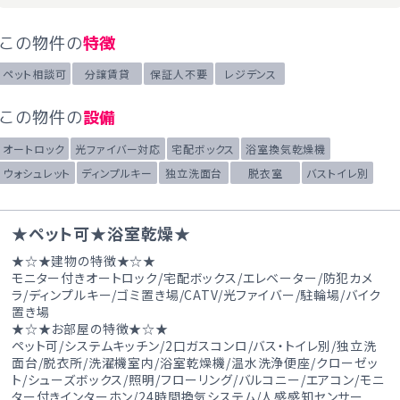
この物件の
特徴
ペット相談可
分譲賃貸
保証人不要
レジデンス
この物件の
設備
オートロック
光ファイバー対応
宅配ボックス
浴室換気乾燥機
ウォシュレット
ディンプルキー
独立洗面台
脱衣室
バストイレ別
★ペット可★浴室乾燥★
★☆★建物の特徴★☆★
モニター付きオートロック/宅配ボックス/エレベーター/防犯カメ
ラ/ディンプルキー/ゴミ置き場/CATV/光ファイバー/駐輪場/バイク
置き場
★☆★お部屋の特徴★☆★
ペット可/システムキッチン/2口ガスコンロ/バス・トイレ別/独立洗
面台/脱衣所/洗濯機室内/浴室乾燥機/温水洗浄便座/クローゼッ
ト/シューズボックス/照明/フローリング/バルコニー/エアコン/モニ
ター付きインターホン/24時間換気システム/人感感知センサー