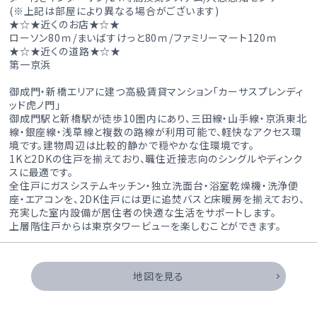
(※上記は部屋により異なる場合がございます)
★☆★近くのお店★☆★
ローソン80ｍ/まいばすけっと80ｍ/ファミリーマート120ｍ
★☆★近くの道路★☆★
第一京浜
御成門・新橋エリアに建つ高級賃貸マンション「カーサスプレンディ
ッド虎ノ門」
御成門駅と新橋駅が徒歩10圏内にあり、三田線・山手線・京浜東北
線・銀座線・浅草線と複数の路線が利用可能で、軽快なアクセス環
境です。建物周辺は比較的静かで穏やかな住環境です。
1Kと2DKの住戸を揃えており、職住近接志向のシングルやディンク
スに最適です。
全住戸にガスシステムキッチン・独立洗面台・浴室乾燥機・洗浄便
座・エアコンを、2DK住戸には更に追焚バスと床暖房を揃えており、
充実した室内設備が居住者の快適な生活をサポートします。
上層階住戸からは東京タワービューを楽しむことができます。
地図を見る