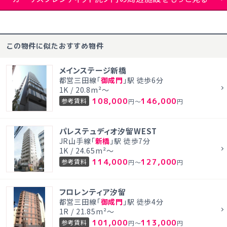
この物件に似たおすすめ物件
メインステージ新橋
都営三田線「
御成門
」駅 徒歩6分
1K / 20.8m²～
108,000
146,000
参考賃料
円～
円
パレステュディオ汐留WEST
JR山手線「
新橋
」駅 徒歩7分
1K / 24.65m²～
114,000
127,000
参考賃料
円～
円
フロレンティア汐留
都営三田線「
御成門
」駅 徒歩4分
1R / 21.85m²～
101,000
113,000
参考賃料
円～
円