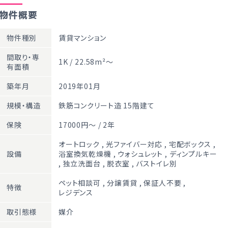
物件概要
物件種別
賃貸マンション
間取り・専
1K / 22.58m²～
有面積
築年月
2019年01月
規模・構造
鉄筋コンクリート造 15階建て
保険
17000円～ / 2年
オートロック
,
光ファイバー対応
,
宅配ボックス
,
設備
浴室換気乾燥機
,
ウォシュレット
,
ディンプルキー
,
独立洗面台
,
脱衣室
,
バストイレ別
ペット相談可
,
分譲賃貸
,
保証人不要
,
特徴
レジデンス
取引態様
媒介