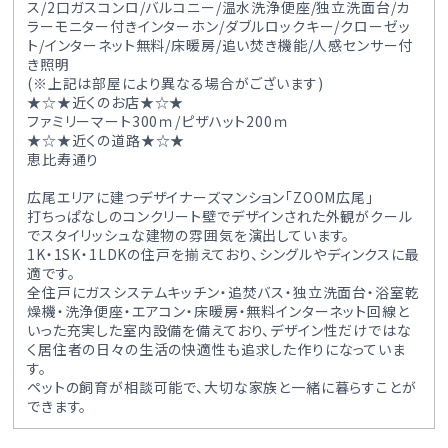
ス/2口ガスコンロ/バルコニー/温水洗浄便座/独立洗面台/カ
ラーモニター付きインターホン/ダブルロックキー/クローゼッ
ト/インターネット無料/床暖房/追い焚き機能/人感センサー付
き照明
(※上記は部屋により異なる場合がございます)
★☆★近くのお店★☆★
ファミリーマート300ｍ/ピザハット200ｍ
★☆★近くの道路★☆★
恵比寿通り
広尾エリアに建つデザイナーズマンション「ZOOM広尾」
打ちっぱなしのコンクリート壁でデザインされた外観がクール
でスタイリッシュな建物の雰囲気を演出しています。
1K・1SK・1LDKの住戸を揃えており、シングルやディンクスに最
適です。
全住戸にガスシステムキッチン・追焚バス・独立洗面台・浴室乾
燥機・洗浄便座・エアコン・床暖房・無料インターネット回線と
いった充実した室内設備を備えており、デザイン性だけではな
く居住者の日々の生活の快適性も追求した作りになっていま
す。
ペットの飼育が相談可能で、大切な家族と一緒に暮らすことが
できます。