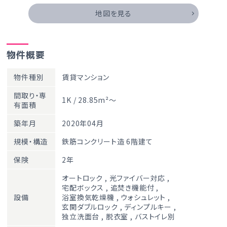
地図を見る
物件概要
物件種別
賃貸マンション
間取り・専
1K / 28.85m²～
有面積
築年月
2020年04月
規模・構造
鉄筋コンクリート造 6階建て
保険
2年
オートロック
,
光ファイバー対応
,
宅配ボックス
,
追焚き機能付
,
設備
浴室換気乾燥機
,
ウォシュレット
,
玄関ダブルロック
,
ディンプルキー
,
独立洗面台
,
脱衣室
,
バストイレ別