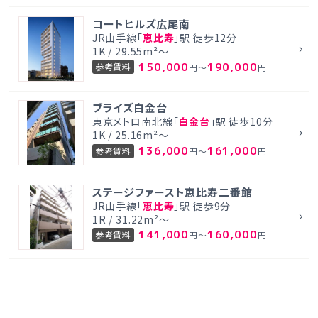
コートヒルズ広尾南
JR山手線「
恵比寿
」駅 徒歩12分
1K / 29.55m²～
150,000
190,000
参考賃料
円～
円
ブライズ白金台
東京メトロ南北線「
白金台
」駅 徒歩10分
1K / 25.16m²～
136,000
161,000
参考賃料
円～
円
ステージファースト恵比寿二番館
JR山手線「
恵比寿
」駅 徒歩9分
1R / 31.22m²～
141,000
160,000
参考賃料
円～
円