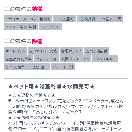
この物件の
特徴
デザイナーズ
ペット相談可
二人入居可
分譲賃貸
保証人不要
インターネット無料
レジデンス
この物件の
設備
オートロック
光ファイバー対応
宅配ボックス
追焚き機能付
浴室換気乾燥機
ウォシュレット
玄関ダブルロック
ディンプルキー
独立洗面台
脱衣室
バストイレ別
★ペット可★浴室乾燥★水商売可★
★☆★建物の特徴★☆★
モニター付きオートロック/宅配ボックス/エレベーター/敷地内
ゴミ置場/防犯カメラ/都市ガス/デザイナーズ/光ファイバー/給
湯/24時間ゴミ出し可能/メールボックス
★☆★お部屋の特徴★☆★
ペット可/システムキッチン/バス・トイレ別/浴室換気乾燥暖房
機/フローリング/エアコン/室内洗濯機置き場/シューズボック