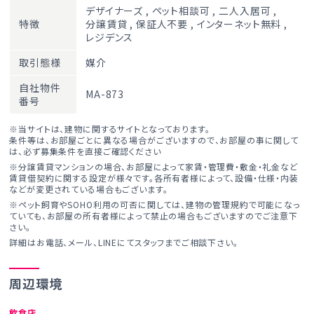
デザイナーズ
,
ペット相談可
,
二人入居可
,
特徴
分譲賃貸
,
保証人不要
,
インターネット無料
,
レジデンス
取引態様
媒介
自社物件
MA-873
番号
※当サイトは、建物に関するサイトとなっております。
条件等は、お部屋ごとに異なる場合がございますので、お部屋の事に関して
は、必ず募集条件を直接ご確認ください
※分譲賃貸マンションの場合、お部屋によって家賃・管理費・敷金・礼金など
賃貸借契約に関する設定が様々です。各所有者様によって、設備・仕様・内装
などが変更されている場合もございます。
※ペット飼育やSOHO利用の可否に関しては、建物の管理規約で可能になっ
ていても、お部屋の所有者様によって禁止の場合もございますのでご注意下
さい。
詳細はお電話、メール、LINEにてスタッフまでご相談下さい。
周辺環境
飲食店