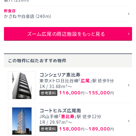
飲食店
かさねや白金店（240m）
ズーム広尾の周辺施設をもっと見る
この物件に似たおすすめ物件
コンシェリア恵比寿
東京メトロ日比谷線「
広尾
」駅 徒歩9分
1K / 31.68m²～
116,000
155,000
参考賃料
円～
円
コートヒルズ広尾南
JR山手線「
恵比寿
」駅 徒歩12分
1R / 29.97m²～
158,000
189,000
参考賃料
円～
円