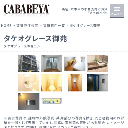
新宿・六本木の水商売向け賃貸
「きゃばべや」
メニュー
HOME
賃貸物件検索
賃貸物件一覧
タケオグレース御苑
タケオグレース御苑
タケオグレースギョエン
※表示写真は、建物の外観写真・共用部分の写真を除き、同じ建物内のお部
屋を一例として表示しています。写真に家具等の家財がある場合も、イメージ
図となります。詳細は、お問い合わせのうえご確認下さい。