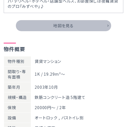
バ・デリヘル・ホテヘル・店舗型ヘルス、お部屋探しは夜職賃貸
のプロ『みずべや』♪
地図を見る
物件概要
物件種別
賃貸マンション
間取り・専
1K / 19.29m²～
有面積
築年月
2003年10月
規模・構造
鉄筋コンクリート造 5階建て
保険
20000円～ / 2年
設備
オートロック
,
バストイレ別