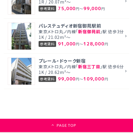
1R / 20.07m²～
75,000
99,000
参考賃料
円～
円
パレステュディオ新宿御苑駅前
東京メトロ丸ノ内線「
新宿御苑前
」駅 徒歩3分
1K / 21.02m²～
91,000
128,000
参考賃料
円～
円
プレール・ドゥーク新宿
東京メトロ丸ノ内線「
新宿三丁目
」駅 徒歩6分
1K / 20.62m²～
99,000
109,000
参考賃料
円～
円
PAGE TOP