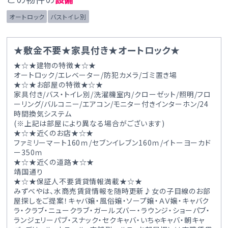
オートロック
バストイレ別
★敷金不要★家具付き★オートロック★
★☆★建物の特徴★☆★
オートロック/エレベーター/防犯カメラ/ゴミ置き場
★☆★お部屋の特徴★☆★
家具付き/バス・トイレ別/洗濯機室内/クローゼット/照明/フロ
ーリング/バルコニー/エアコン/モニター付きインターホン/24
時間換気システム
(※上記は部屋により異なる場合がございます)
★☆★近くのお店★☆★
ファミリーマート160ｍ/セブンイレブン160ｍ/イトーヨーカド
ー350ｍ
★☆★近くの道路★☆★
靖国通り
★☆★保証人不要賃貸情報満載★☆★
みずべやは、水商売賃貸情報を随時更新♪女の子目線のお部
屋探しをご提案！キャバ嬢・風俗嬢・ソープ嬢・ＡＶ嬢・キャバク
ラ・クラブ・ニュークラブ・ガールズバー・ラウンジ・ショーパブ・
ランジェリーパブ・スナック・セクキャバ・いちゃキャバ・朝キャ