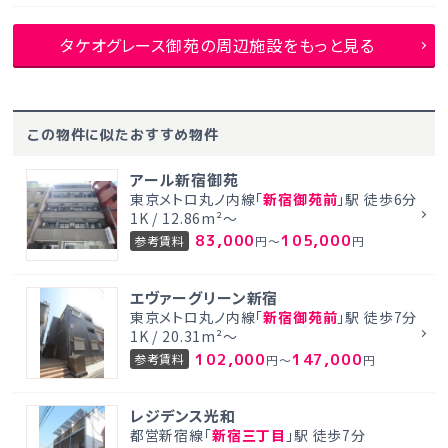
タケオグレース御苑の周辺施設をもっと見る
この物件に似たおすすめ物件
アール新宿御苑
東京メトロ丸ノ内線「
新宿御苑前
」駅 徒歩6分
1K / 12.86m²～
83,000
105,000
参考賃料
円～
円
エヴァーグリーン新宿
東京メトロ丸ノ内線「
新宿御苑前
」駅 徒歩7分
1K / 20.31m²～
102,000
147,000
参考賃料
円～
円
レジデンス光和
都営新宿線「
新宿三丁目
」駅 徒歩7分