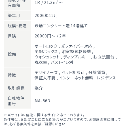
1R / 21.3m²～
有面積
築年月
2006年12月
規模・構造
鉄筋コンクリート造 14階建て
保険
20000円～ / 2年
オートロック
,
光ファイバー対応
,
宅配ボックス
,
浴室換気乾燥機
,
設備
ウォシュレット
,
ディンプルキー
,
独立洗面台
,
脱衣室
,
バストイレ別
デザイナーズ
,
ペット相談可
,
分譲賃貸
,
特徴
保証人不要
,
インターネット無料
,
レジデンス
取引態様
媒介
自社物件
MA-563
番号
※当サイトは、建物に関するサイトとなっております。
条件等は、お部屋ごとに異なる場合がございますので、お部屋の事に関して
は、必ず募集条件を直接ご確認ください