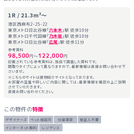
1R / 21.3m²～
港区西麻布2-25-22
東京メトロ日比谷線「
六本木
」駅 徒歩10分
東京メトロ千代田線「
乃木坂
」駅 徒歩10分
東京メトロ日比谷線「
広尾
」駅 徒歩11分
参考賃料
98,500
122,000
円～
円
記載されている参考賃料は、独自で調査した賃料です。
間取りタイプによって異なりますので、最新情報は直接お問い合わせ下
さいませ。
※こちらのサイトは建物紹介サイトとなっております。
お部屋の空室や詳しいご内容に関しては、最新情報を確認の上ご説明
させていただきます。
直接お問い合わせください。
この物件の
特徴
デザイナーズ
ペット相談可
分譲賃貸
保証人不要
インターネット無料
レジデンス