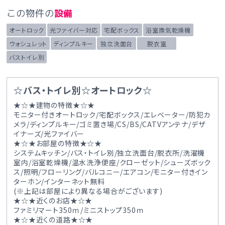
この物件の
設備
オートロック
光ファイバー対応
宅配ボックス
浴室換気乾燥機
ウォシュレット
ディンプルキー
独立洗面台
脱衣室
バストイレ別
☆バス・トイレ別☆オートロック☆
★☆★建物の特徴★☆★
モニター付きオートロック/宅配ボックス/エレベーター/防犯カ
メラ/ディンプルキー/ゴミ置き場/CS/BS/CATVアンテナ/デザ
イナーズ/光ファイバー
★☆★お部屋の特徴★☆★
システムキッチン/バス・トイレ別/独立洗面台/脱衣所/洗濯機
室内/浴室乾燥機/温水洗浄便座/クローゼット/シューズボック
ス/照明/フローリング/バルコニー/エアコン/モニター付きイン
ターホン/インターネット無料
(※上記は部屋により異なる場合がございます)
★☆★近くのお店★☆★
ファミリマート350ｍ/ミニストップ350ｍ
★☆★近くの道路★☆★