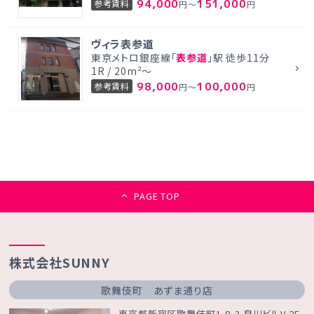
94,000
151,000
参考賃料
円～
円
ヴィラ表参道
東京メトロ銀座線「
表参道
」駅 徒歩11分
1R / 20m²～
98,000
100,000
参考賃料
円～
円
PAGE TOP
株式会社SUNNY
歌舞伎町 あずま通り店
東京都新宿区歌舞伎町1-8-3 良川ビルV 2F