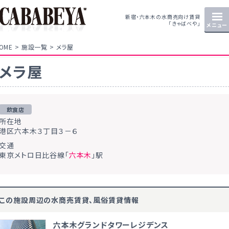
新宿・六本木の水商売向け賃貸
「きゃばべや」
メニュー
OME
施設一覧
メラ屋
メラ屋
飲食店
所在地
港区六本木３丁目３－６
交通
東京メトロ日比谷線「
六本木
」駅
この施設周辺の水商売賃貸、風俗賃貸情報
六本木グランドタワーレジデンス