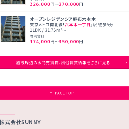
326,000
370,000
円～
円
オープンレジデンシア麻布六本木
東京メトロ南北線「
六本木一丁目
」駅 徒歩5分
1LDK / 31.75m²～
参考賃料
174,000
350,000
円～
円
施設周辺の水商売賃貸、風俗賃貸情報をさらに見る
PAGE TOP
株式会社SUNNY