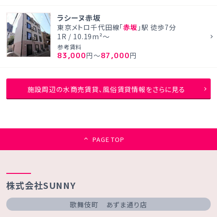
ラシーヌ赤坂
東京メトロ千代田線「
赤坂
」駅 徒歩7分
1R / 10.19m²～
参考賃料
83,000
87,000
円～
円
施設周辺の水商売賃貸、風俗賃貸情報をさらに見る
PAGE TOP
株式会社SUNNY
歌舞伎町 あずま通り店