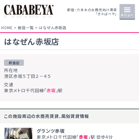
新宿・六本木の水商売向け賃貸
「きゃばべや」
メニュー
HOME
施設一覧
はなぜん赤坂店
はなぜん赤坂店
飲食店
所在地
港区赤坂５丁目２－４５
交通
東京メトロ千代田線「
赤坂
」駅
この施設周辺の水商売賃貸、風俗賃貸情報
グランツ赤坂
東京メトロ千代田線「
赤坂
」駅 徒歩4分