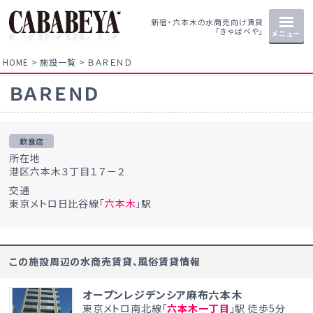
新宿・六本木の水商売向け賃貸
「きゃばべや」
メニュー
HOME
施設一覧
ＢＡＲＥＮＤ
ＢＡＲＥＮＤ
飲食店
所在地
港区六本木３丁目１７－２
交通
東京メトロ日比谷線「
六本木
」駅
この施設周辺の水商売賃貸、風俗賃貸情報
オープンレジデンシア麻布六本木
東京メトロ南北線「
六本木一丁目
」駅 徒歩5分