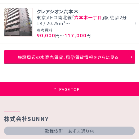
クレアシオン六本木
東京メトロ南北線「
六本木一丁目
」駅 徒歩2分
1K / 20.25m²～
参考賃料
90,000
117,000
円～
円
施設周辺の水商売賃貸、風俗賃貸情報をさらに見る
PAGE TOP
株式会社SUNNY
歌舞伎町 あずま通り店