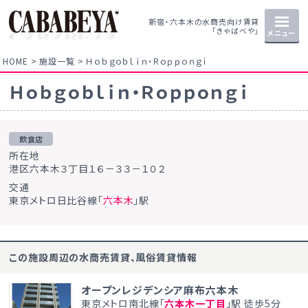
新宿・六本木の水商売向け賃貸
「きゃばべや」
メニュー
HOME
施設一覧
Ｈｏｂｇｏｂｌｉｎ・Ｒｏｐｐｏｎｇｉ
Ｈｏｂｇｏｂｌｉｎ・Ｒｏｐｐｏｎｇｉ
飲食店
所在地
港区六本木３丁目１６－３３－１０２
交通
東京メトロ日比谷線「
六本木
」駅
この施設周辺の水商売賃貸、風俗賃貸情報
オープンレジデンシア麻布六本木
東京メトロ南北線「
六本木一丁目
」駅 徒歩5分