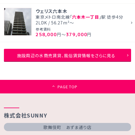
ウェリス六本木
東京メトロ南北線「
六本木一丁目
」駅 徒歩4分
2LDK / 56.27m²～
参考賃料
258,000
379,000
円～
円
施設周辺の水商売賃貸、風俗賃貸情報をさらに見る
PAGE TOP
株式会社SUNNY
歌舞伎町 あずま通り店