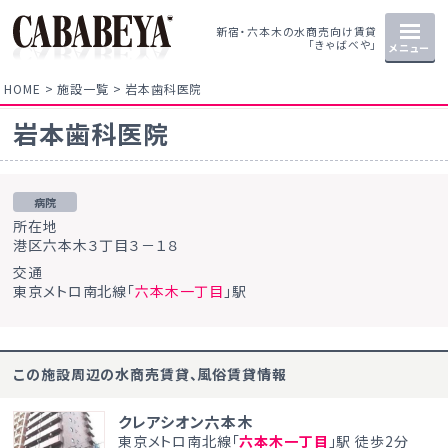
新宿・六本木の水商売向け賃貸
「きゃばべや」
メニュー
HOME
施設一覧
岩本歯科医院
岩本歯科医院
病院
所在地
港区六本木３丁目３－１８
交通
東京メトロ南北線「
六本木一丁目
」駅
この施設周辺の水商売賃貸、風俗賃貸情報
クレアシオン六本木
東京メトロ南北線「
六本木一丁目
」駅 徒歩2分