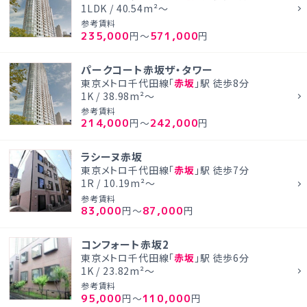
1LDK / 40.54m²～
参考賃料
235,000
571,000
円～
円
パークコート赤坂ザ・タワー
東京メトロ千代田線「
赤坂
」駅 徒歩8分
1K / 38.98m²～
参考賃料
214,000
242,000
円～
円
ラシーヌ赤坂
東京メトロ千代田線「
赤坂
」駅 徒歩7分
1R / 10.19m²～
参考賃料
83,000
87,000
円～
円
コンフォート赤坂2
東京メトロ千代田線「
赤坂
」駅 徒歩6分
1K / 23.82m²～
参考賃料
95,000
110,000
円～
円