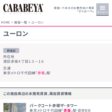
新宿・六本木の水商売向け賃貸
「きゃばべや」
メニュー
HOME
施設一覧
ユーロン
ユーロン
飲食店
所在地
港区赤坂４丁目１３－１８
交通
東京メトロ千代田線「
赤坂
」駅
この施設周辺の水商売賃貸、風俗賃貸情報
パークコート赤坂ザ・タワー
東京メトロ千代田線「
赤坂
」駅 徒歩8分