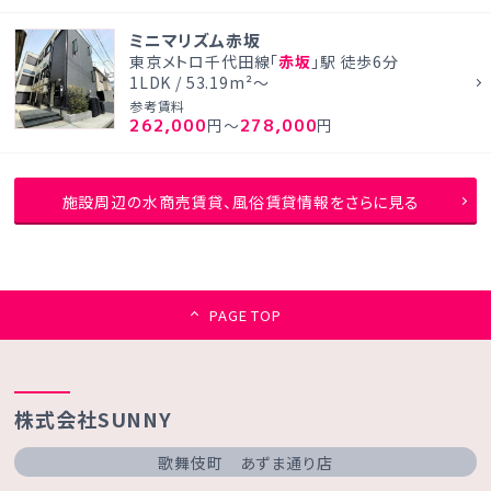
ミニマリズム赤坂
東京メトロ千代田線「
赤坂
」駅 徒歩6分
1LDK / 53.19m²～
参考賃料
262,000
278,000
円～
円
施設周辺の水商売賃貸、風俗賃貸情報をさらに見る
PAGE TOP
株式会社SUNNY
歌舞伎町 あずま通り店