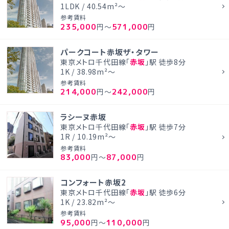
1LDK / 40.54m²～
参考賃料
235,000
571,000
円～
円
パークコート赤坂ザ・タワー
東京メトロ千代田線「
赤坂
」駅 徒歩8分
1K / 38.98m²～
参考賃料
214,000
242,000
円～
円
ラシーヌ赤坂
東京メトロ千代田線「
赤坂
」駅 徒歩7分
1R / 10.19m²～
参考賃料
83,000
87,000
円～
円
コンフォート赤坂2
東京メトロ千代田線「
赤坂
」駅 徒歩6分
1K / 23.82m²～
参考賃料
95,000
110,000
円～
円