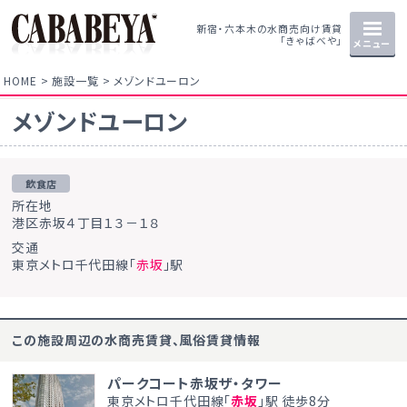
新宿・六本木の水商売向け賃貸
「きゃばべや」
メニュー
HOME
施設一覧
メゾンドユーロン
メゾンドユーロン
飲食店
所在地
港区赤坂４丁目１３－１８
交通
東京メトロ千代田線「
赤坂
」駅
この施設周辺の水商売賃貸、風俗賃貸情報
パークコート赤坂ザ・タワー
東京メトロ千代田線「
赤坂
」駅 徒歩8分