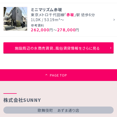
ミニマリズム赤坂
東京メトロ千代田線「
赤坂
」駅 徒歩6分
1LDK / 53.19m²～
参考賃料
262,000
278,000
円～
円
施設周辺の水商売賃貸、風俗賃貸情報をさらに見る
PAGE TOP
株式会社SUNNY
歌舞伎町 あずま通り店