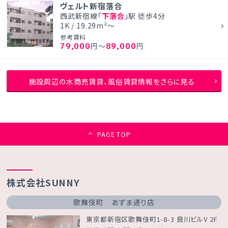
ヴェルト新宿落合
西武新宿線「
下落合
」駅 徒歩4分
1K / 19.29m²～
参考賃料
79,000
89,000
円～
円
施設周辺の水商売賃貸、風俗賃貸情報をさらに見る
PAGE TOP
株式会社SUNNY
歌舞伎町 あずま通り店
東京都新宿区歌舞伎町1-8-3 良川ビルV 2F