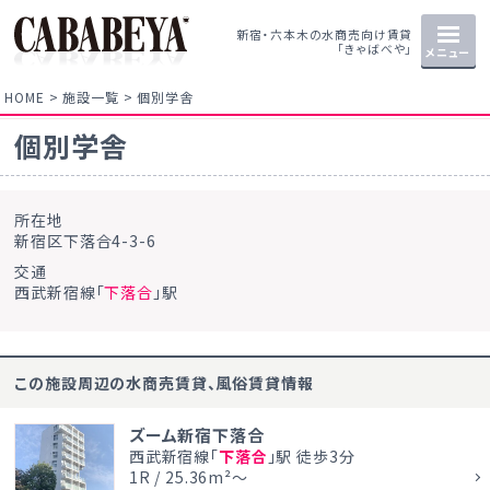
新宿・六本木の水商売向け賃貸
「きゃばべや」
メニュー
HOME
施設一覧
個別学舎
個別学舎
所在地
新宿区下落合4-3-6
交通
西武新宿線「
下落合
」駅
この施設周辺の水商売賃貸、風俗賃貸情報
ズーム新宿下落合
西武新宿線「
下落合
」駅 徒歩3分
1R / 25.36m²～