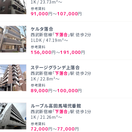
1K / 23.73m²～
参考賃料
91,000
107,000
円～
円
ケルタ落合
西武新宿線「
下落合
」駅 徒歩2分
1LDK / 47.19m²～
参考賃料
156,000
191,000
円～
円
ステージグランデ上落合
西武新宿線「
下落合
」駅 徒歩2分
1K / 22.8m²～
参考賃料
89,000
100,000
円～
円
ルーブル高田馬場弐番館
西武新宿線「
下落合
」駅 徒歩1分
1K / 21.26m²～
参考賃料
72,000
77,000
円～
円