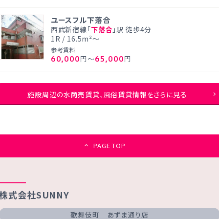
ユースフル下落合
西武新宿線「
下落合
」駅 徒歩4分
1R / 16.5m²～
参考賃料
60,000
65,000
円～
円
施設周辺の水商売賃貸、風俗賃貸情報をさらに見る
PAGE TOP
株式会社SUNNY
歌舞伎町 あずま通り店