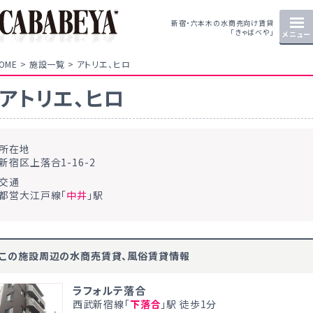
新宿・六本木の水商売向け賃貸
「きゃばべや」
メニュー
OME
施設一覧
アトリエ、ヒロ
アトリエ、ヒロ
所在地
新宿区上落合1-16-2
交通
都営大江戸線「
中井
」駅
この施設周辺の水商売賃貸、風俗賃貸情報
ラフォルテ落合
西武新宿線「
下落合
」駅 徒歩1分