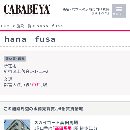
新宿・六本木の水商売向け賃貸
「きゃばべや」
メニュー
HOME
施設一覧
ｈａｎａ‐ｆｕｓａ
ｈａｎａ‐ｆｕｓａ
習い事・趣味
所在地
新宿区上落合1-1-15-2
交通
都営大江戸線「
中井
」駅
この施設周辺の水商売賃貸、風俗賃貸情報
スカイコート高田馬場
JR山手線「
高田馬場
」駅 徒歩11分