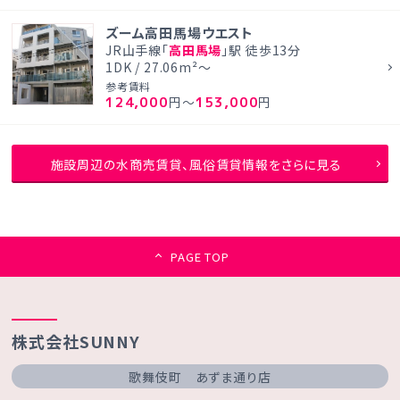
ズーム高田馬場ウエスト
JR山手線「
高田馬場
」駅 徒歩13分
1DK / 27.06m²～
参考賃料
124,000
153,000
円～
円
施設周辺の水商売賃貸、風俗賃貸情報をさらに見る
PAGE TOP
株式会社SUNNY
歌舞伎町 あずま通り店