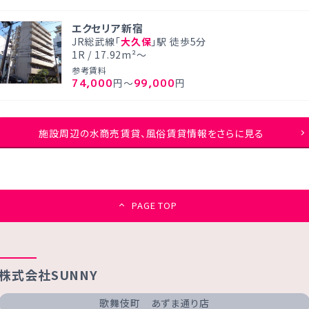
エクセリア新宿
JR総武線「
大久保
」駅 徒歩5分
1R / 17.92m²～
参考賃料
74,000
99,000
円～
円
施設周辺の水商売賃貸、風俗賃貸情報をさらに見る
PAGE TOP
株式会社SUNNY
歌舞伎町 あずま通り店