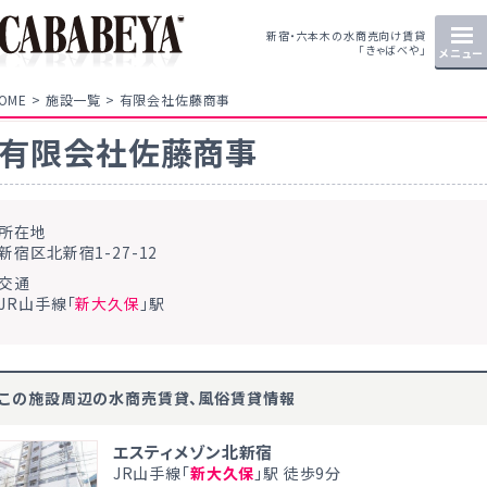
新宿・六本木の水商売向け賃貸
「きゃばべや」
メニュー
OME
施設一覧
有限会社佐藤商事
有限会社佐藤商事
所在地
新宿区北新宿1-27-12
交通
JR山手線「
新大久保
」駅
この施設周辺の水商売賃貸、風俗賃貸情報
エスティメゾン北新宿
JR山手線「
新大久保
」駅 徒歩9分