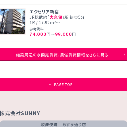
エクセリア新宿
JR総武線「
大久保
」駅 徒歩5分
1R / 17.92m²～
参考賃料
74,000
99,000
円～
円
施設周辺の水商売賃貸、風俗賃貸情報をさらに見る
PAGE TOP
株式会社SUNNY
歌舞伎町 あずま通り店