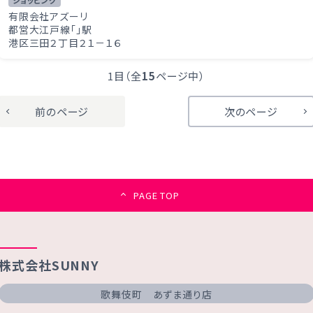
有限会社アズーリ
都営大江戸線「
」駅
港区三田２丁目２１－１６
1目（全
15
ページ中）
前のページ
次のページ
PAGE TOP
株式会社SUNNY
歌舞伎町 あずま通り店