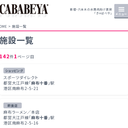
新宿・六本木の水商売向け賃貸
「きゃばべや」
メニュー
OME
施設一覧
施設一覧
142
1
件
ページ目
ショッピング
スポーツダイレクト
都営大江戸線「
麻布十番
」駅
港区南麻布2-5-21
飲食店
麻布ラーメン／本店
都営大江戸線「
麻布十番
」駅
港区南麻布2-5-16